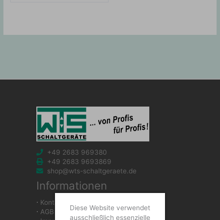
+49 2683 969380
+49 2683 9693869
shop@wts-schaltgeraete.de
Informationen
∙
Kontakt
Diese Website verwendet
∙
AGB
ausschließlich essenzielle