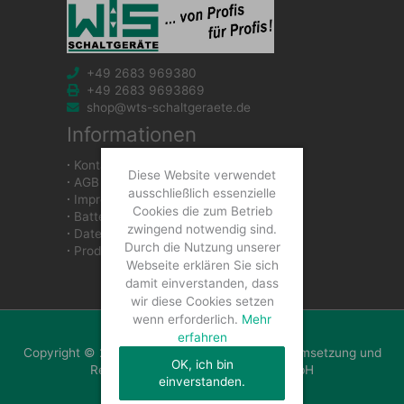
+49 2683 969380
+49 2683 9693869
shop@wts-schaltgeraete.de
Informationen
∙
Kontakt
Diese Website verwendet
∙
AGB
ausschließlich essenzielle
∙
Impressum
Cookies die zum Betrieb
∙
Batteriegesetzhinweise
zwingend notwendig sind.
∙
Datenschutzerklärung
Durch die Nutzung unserer
∙
Produkte
Webseite erklären Sie sich
damit einverstanden, dass
wir diese Cookies setzen
wenn erforderlich.
Mehr
erfahren
Copyright © 2026 WTS Schaltgeräte GmbH | Umsetzung und
OK, ich bin
Realisierung: WTS Schaltgeräte GmbH
einverstanden.