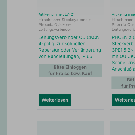
Artikelnummer: LV-Q1
Artikelnumm
Hirschmann-Stecksysteme +
Hirschmann-
Phoenix Quickon-
Phoenix Qui
Leitungsverbinder
Leitungsverb
Leitungsverbinder QUICKON,
PHOENIX 
4-polig, zur schnellen
Steckverb
Reparatur oder Verlängerung
3PE1,5 BK
von Rundleitungen, IP 65
mit QUICK
Schnellans
Bitte Einloggen
Anschluß a
für Preise bzw. Kauf
Bit
für Pr
Weiterlesen
Weiterle