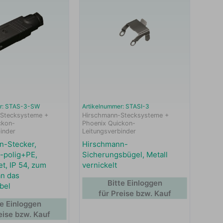
er: STAS-3-SW
Artikelnummer: STASI-3
Stecksysteme +
Hirschmann-Stecksysteme +
ckon-
Phoenix Quickon-
inder
Leitungsverbinder
n-Stecker,
Hirschmann-
-polig+PE,
Sicherungsbügel, Metall
et, IP 54, zum
vernickelt
n das
Bitte Einloggen
bel
für Preise bzw. Kauf
te Einloggen
eise bzw. Kauf