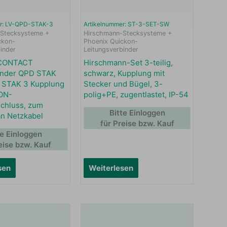
er: LV-QPD-STAK-3
Artikelnummer: ST-3-SET-SW
Stecksysteme +
Hirschmann-Stecksysteme +
ckon-
Phoenix Quickon-
inder
Leitungsverbinder
CONTACT
Hirschmann-Set 3-teilig,
inder QPD STAK
schwarz, Kupplung mit
, STAK 3 Kupplung
Stecker und Bügel, 3-
ON-
polig+PE, zugentlastet, IP-54
chluss, zum
Bitte Einloggen
n Netzkabel
für Preise bzw. Kauf
te Einloggen
eise bzw. Kauf
sen
Weiterlesen