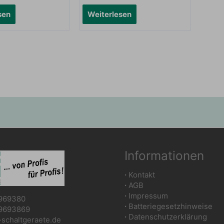
sen
Weiterlesen
Informationen
∙
Kontakt
∙
AGB
∙
Impressum
969380
∙
Batteriegesetzhinweise
9693869
∙
Datenschutzerklärung
chaltgeraete.de