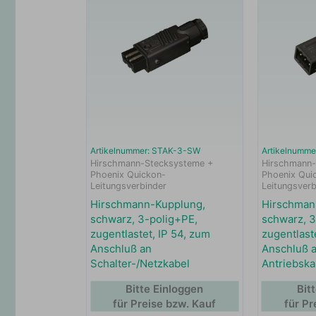
Artikelnummer: STAK-3-SW
Artikelnumm
Hirschmann-Stecksysteme +
Hirschmann-
Phoenix Quickon-
Phoenix Qui
Leitungsverbinder
Leitungsverb
Hirschmann-Kupplung,
Hirschman
schwarz, 3-polig+PE,
schwarz, 3
zugentlastet, IP 54, zum
zugentlast
Anschluß an
Anschluß a
Schalter-/Netzkabel
Antriebska
Bitte Einloggen
Bit
für Preise bzw. Kauf
für Pr