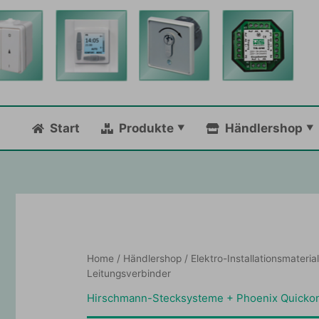
Zum
Inhalt
springen
Start
Produkte
Händlershop
Home
/
Händlershop
/
Elektro-Installationsmateria
Leitungsverbinder
Hirschmann-Stecksysteme + Phoenix Quickon