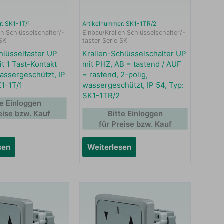
r: SK1-1T/1
Artikelnummer: SK1-1TR/2
en Schlüsselschalter/-
Einbau/Krallen Schlüsselschalter/-
 SK
taster Serie SK
hlüsseltaster UP
Krallen-Schlüsselschalter UP
it 1 Tast-Kontakt
mit PHZ, AB = tastend / AUF
wassergeschützt, IP
= rastend, 2-polig,
K1-1T/1
wassergeschützt, IP 54, Typ:
SK1-1TR/2
te Einloggen
eise bzw. Kauf
Bitte Einloggen
für Preise bzw. Kauf
sen
Weiterlesen