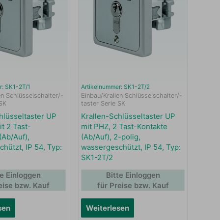
r: SK1-2T/1
Artikelnummer: SK1-2T/2
en Schlüsselschalter/-
Einbau/Krallen Schlüsselschalter/-
 SK
taster Serie SK
hlüsseltaster UP
Krallen-Schlüsseltaster UP
t 2 Tast-
mit PHZ, 2 Tast-Kontakte
(Ab/Auf),
(Ab/Auf), 2-polig,
hützt, IP 54, Typ:
wassergeschützt, IP 54, Typ:
SK1-2T/2
te Einloggen
Bitte Einloggen
eise bzw. Kauf
für Preise bzw. Kauf
sen
Weiterlesen