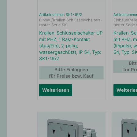
Artikelnummer: SK1-1R/2
Artikelnumme
Einbau/Krallen Schlüsselschalter/-
Einbau/Krall
taster Serie SK
taster Serie
Krallen-Schlüsselschalter UP
Krallen-Sc
mit PHZ, 1 Rast-Kontakt
mit PHZ, m
(Aus/Ein), 2-polig,
(Impuls), 
wassergeschützt, IP 54, Typ:
54, Typ: S
SK1-1R/2
Bit
Bitte Einloggen
für Pr
für Preise bzw. Kauf
Weiterlesen
Weiterle