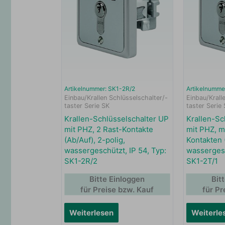
Artikelnummer: SK1-2R/2
Artikelnumme
Einbau/Krallen Schlüsselschalter/-
Einbau/Krall
taster Serie SK
taster Serie
Krallen-Schlüsselschalter UP
Krallen-Sc
mit PHZ, 2 Rast-Kontakte
mit PHZ, mi
(Ab/Auf), 2-polig,
Kontakten 
wassergeschützt, IP 54, Typ:
wassergesc
SK1-2R/2
SK1-2T/1
Bitte Einloggen
Bit
für Preise bzw. Kauf
für Pr
Weiterlesen
Weiterle