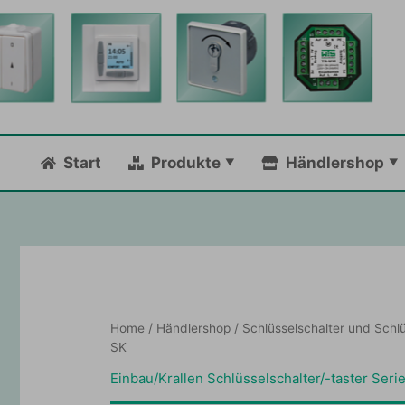
Zum
Inhalt
springen
Start
Produkte
Händlershop
Home
/
Händlershop
/
Schlüsselschalter und Schlü
SK
Einbau/Krallen Schlüsselschalter/-taster Seri