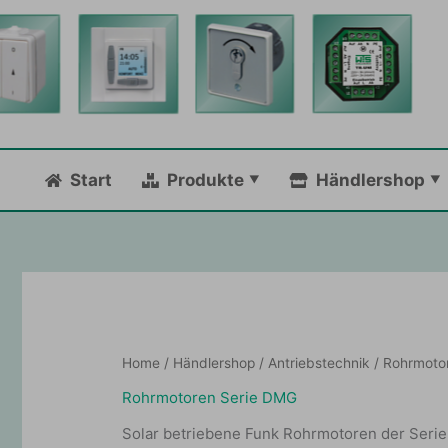
Zum
Inhalt
springen
Start
Produkte
Händlershop
Home
/
Händlershop
/
Antriebstechnik
/ Rohrmoto
Rohrmotoren Serie DMG
Solar betriebene Funk Rohrmotoren der Serie 