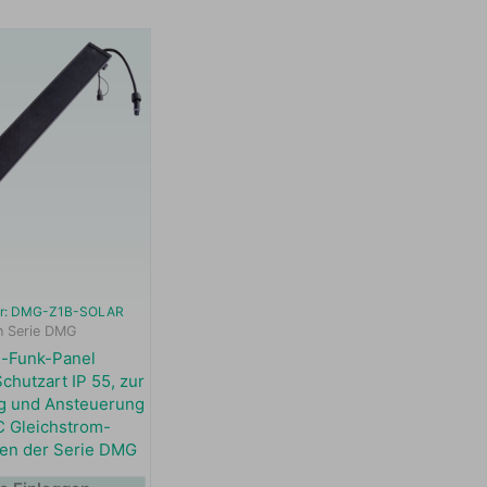
er: DMG-Z1B-SOLAR
 Serie DMG
u-Funk-Panel
hutzart IP 55, zur
g und Ansteuerung
C Gleichstrom-
en der Serie DMG