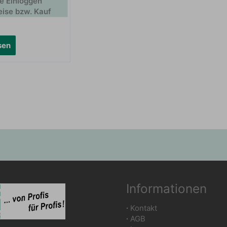
te Einloggen
eise bzw. Kauf
sen
Informationen
∙
Kontakt
∙
AGB