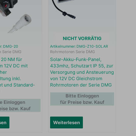
NICHT VORRÄTIG
er: DMG-20
Artikelnummer: DMG-Z10-SOLAR
 Serie DMG
Rohrmotoren Serie DMG
 20 NM für
Solar-Akku-Funk-Panel,
m 12V DC mit
433mhz, Schutzart IP 55, zur
her
Versorgung und Ansteuerung
tung inkl.
von 12V DC Gleichstrom
t und Standard-
Rohrmotoren der Serie DMG
r
Bitte Einloggen
te Einloggen
für Preise bzw. Kauf
eise bzw. Kauf
sen
Weiterlesen