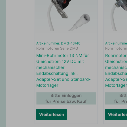
Artikelnummer: DMG-13/40
Artikelnumm
Rohrmotoren Serie DMG
Rohrmotoren
Mini-Rohrmotor 13 NM für
Rohrmotor
Gleichstrom 12V DC mit
Gleichstro
mechanischer
mechanisc
Endabschaltung inkl.
Endabschal
Adapter-Set und Standard-
Adapter-Se
Motorlager
Motorlage
Bitte Einloggen
Bit
für Preise bzw. Kauf
für Pr
Weiterlesen
Weiterle