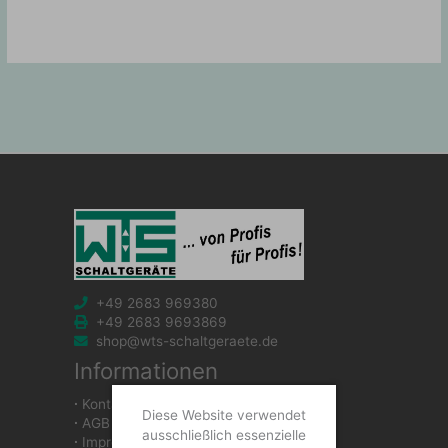
+49 2683 969380
+49 2683 9693869
shop@wts-schaltgeraete.de
Informationen
∙
Kontakt
Diese Website verwendet
∙
AGB
ausschließlich essenzielle
∙
Impressum