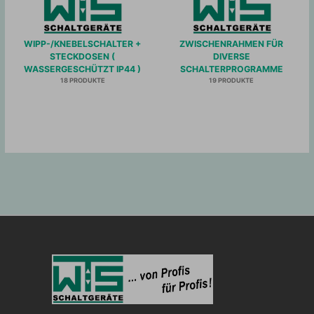
WIPP-/KNEBELSCHALTER +
ZWISCHENRAHMEN FÜR
STECKDOSEN (
DIVERSE
WASSERGESCHÜTZT IP44 )
SCHALTERPROGRAMME
18 PRODUKTE
19 PRODUKTE