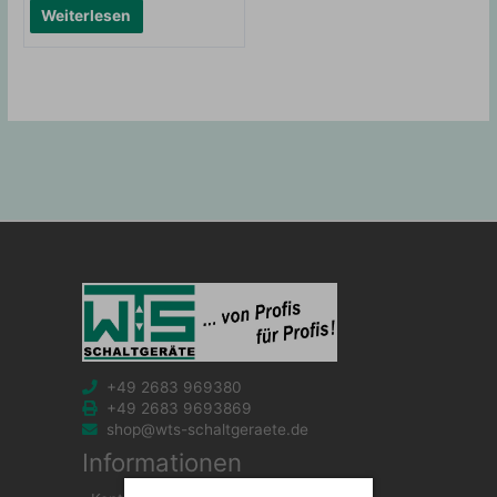
Weiterlesen
+49 2683 969380
+49 2683 9693869
shop@wts-schaltgeraete.de
Informationen