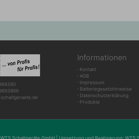
Informationen
∙
Kontakt
∙
AGB
∙
Impressum
969380
∙
Batteriegesetzhinweise
9693869
∙
Datenschutzerklärung
chaltgeraete.de
∙
Produkte
 WTS Schaltgeräte GmbH | Umsetzung und Realisierung: WTS 