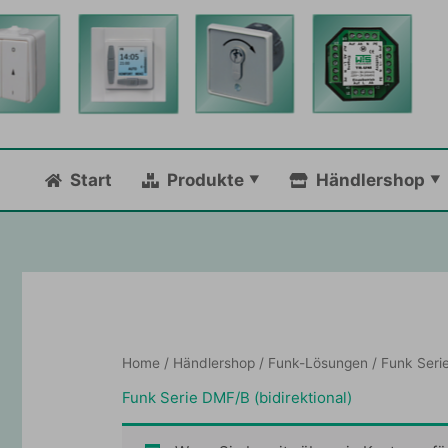
Zum
Inhalt
springen
Start
Produkte
Händlershop
Home
/
Händlershop
/
Funk-Lösungen
/ Funk Serie
Funk Serie DMF/B (bidirektional)