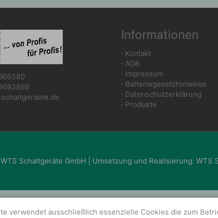
Informationen
∙
Kontakt
∙
AGB
∙
Impressum
969380
∙
Batteriegesetzhinweise
9693869
∙
Datenschutzerklärung
chaltgeraete.de
∙
Produkte
 WTS Schaltgeräte GmbH | Umsetzung und Realisierung: WTS 
te verwendet ausschließlich essenzielle Cookies die zum Betr