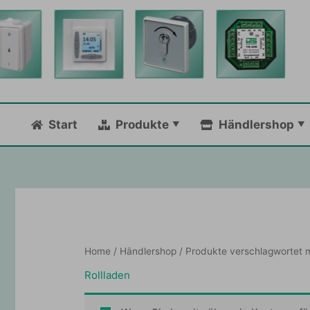
Zum
Inhalt
springen
Start
Produkte
Händlershop
Home
/
Händlershop
/ Produkte verschlagwortet mi
Rollladen