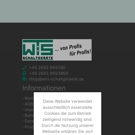
+49 2683 969380
+49 2683 9693869
shop@wts-schaltgeraete.de
Informationen
∙
Kontakt
Diese Website verwendet
∙
AGB
ausschließlich essenzielle
∙
Impressum
Cookies die zum Betrieb
∙
Batteriegesetzhinweise
zwingend notwendig sind.
∙
Datenschutzerklärung
Durch die Nutzung unserer
∙
Produkte
Webseite erklären Sie sich