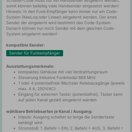
Schalter-Code muss nur ein Handsender eingelernt werden,
somit können beliebig viele Handsender eingesetzt werden!
Hinweis: In den Funk-Empfänger kann immer nur ein Code-
System (KeeLoq oder Linear) eingelernt werden. Der erste
Sender der eingelernt wird bestimmt das Code-System.
Danach können nur noch Sender mit dem gleichen Code-
System eingelernt werden!
kompatible Sender:
Sender für Funkempfänger
Ausstattungsmerkmale:
kompaktes Gehäuse mit viel Verdrahtungsraum
Steuerung inklusive Funkmodul 868 MHz
1 oder 4 potentialfreie Wechsler Relaisausgänge (jeweils
max. 4 A, 250V/AC)
Eingang für externen Taster (potentialfrei), Taster kann
auf jeden Kanal gezielt eingelernt werden
wählbare Betriebsarten je Kanal / Ausgang:
Impuls: Ausgang schaltet so lange die Sendertaste
betätigt wird
Stromstoß: 1. Befehl = EIN, 2. Befehl = AUS, 3. Befehl =