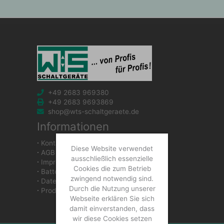
+49 2683 969380
+49 2683 9693869
shop@wts-schaltgeraete.de
Informationen
∙
Kontakt
Diese Website verwendet
∙
AGB
ausschließlich essenzielle
∙
Impressum
Cookies die zum Betrieb
∙
Batteriegesetzhinweise
zwingend notwendig sind.
∙
Datenschutzerklärung
Durch die Nutzung unserer
∙
Produkte
Webseite erklären Sie sich
damit einverstanden, dass
wir diese Cookies setzen