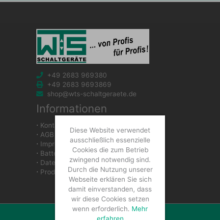
+49 2683 969380
+49 2683 9693869
shop@wts-schaltgeraete.de
Informationen
∙
Kontakt
Diese Website verwendet
∙
AGB
ausschließlich essenzielle
∙
Impressum
Cookies die zum Betrieb
∙
Batteriegesetzhinweise
zwingend notwendig sind.
∙
Datenschutzerklärung
Durch die Nutzung unserer
∙
Produkte
Webseite erklären Sie sich
damit einverstanden, dass
wir diese Cookies setzen
wenn erforderlich.
Mehr
erfahren