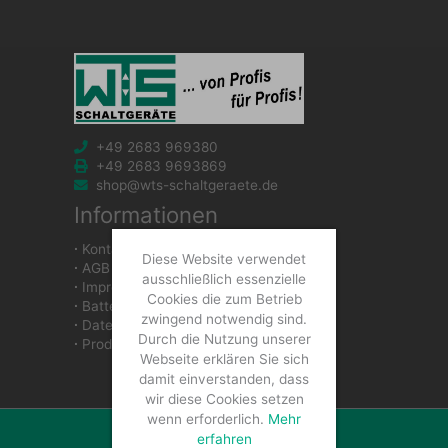
+49 2683 969380
+49 2683 9693869
shop@wts-schaltgeraete.de
Informationen
∙
Kontakt
Diese Website verwendet
∙
AGB
ausschließlich essenzielle
∙
Impressum
Cookies die zum Betrieb
∙
Batteriegesetzhinweise
zwingend notwendig sind.
∙
Datenschutzerklärung
Durch die Nutzung unserer
∙
Produkte
Webseite erklären Sie sich
damit einverstanden, dass
wir diese Cookies setzen
wenn erforderlich.
Mehr
erfahren