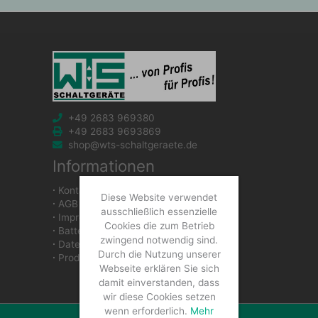
+49 2683 969380
+49 2683 9693869
shop@wts-schaltgeraete.de
Informationen
∙
Kontakt
Diese Website verwendet
∙
AGB
ausschließlich essenzielle
∙
Impressum
Cookies die zum Betrieb
∙
Batteriegesetzhinweise
zwingend notwendig sind.
∙
Datenschutzerklärung
Durch die Nutzung unserer
∙
Produkte
Webseite erklären Sie sich
damit einverstanden, dass
wir diese Cookies setzen
wenn erforderlich.
Mehr