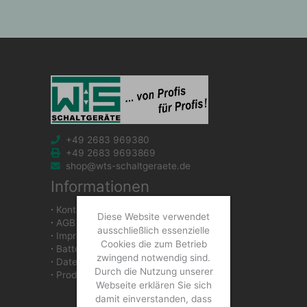
+49 2683 969380
+49 2683 9693869
shop@wts-schaltgeraete.de
Informationen
∙
Kontakt
Diese Website verwendet
∙
AGB
ausschließlich essenzielle
∙
Impressum
Cookies die zum Betrieb
∙
Batteriegesetzhinweise
zwingend notwendig sind.
∙
Datenschutzerklärung
Durch die Nutzung unserer
∙
Produkte
Webseite erklären Sie sich
damit einverstanden, dass