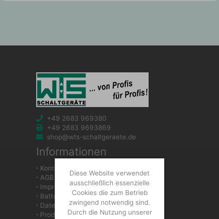
+49 2683 969380
+49 2683 9693869
shop@wts-schaltgeraete.de
Informationen
∙
Kontakt
Diese Website verwendet
∙
AGB
ausschließlich essenzielle
∙
Impressum
Cookies die zum Betrieb
∙
Batteriegesetzhinweise
zwingend notwendig sind.
∙
Datenschutzerklärung
Durch die Nutzung unserer
∙
Produkte