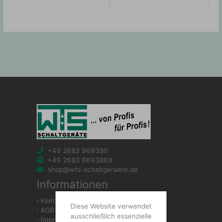
+49 2683 969380
+49 2683 9693869
shop@wts-schaltgeraete.de
Informationen
∙
Kontakt
Diese Website verwendet
∙
AGB
ausschließlich essenzielle
∙
Impressum