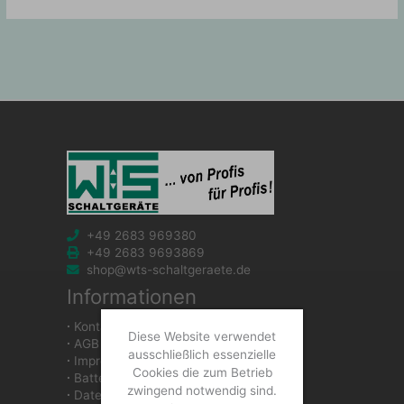
+49 2683 969380
+49 2683 9693869
shop@wts-schaltgeraete.de
Informationen
∙
Kontakt
Diese Website verwendet
∙
AGB
ausschließlich essenzielle
∙
Impressum
Cookies die zum Betrieb
∙
Batteriegesetzhinweise
zwingend notwendig sind.
∙
Datenschutzerklärung