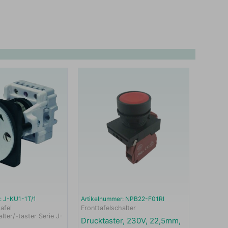
: J-KU1-1T/1
Artikelnummer: NPB22-F01RI
afel
Fronttafelschalter
lter/-taster Serie J-
Drucktaster, 230V, 22,5mm,