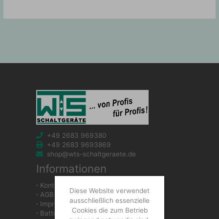
+49 2683 969380
+49 2683 9693869
shop@wts-schaltgeraete.de
Informationen
∙
Kontakt
Diese Website verwendet
∙
AGB
ausschließlich essenzielle
∙
Impressum
Cookies die zum Betrieb
∙
Batteriegesetzhinweise