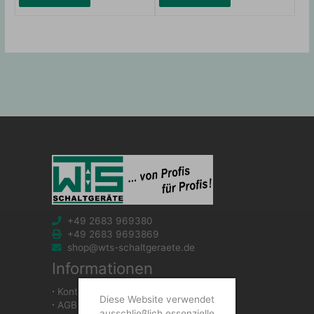
+49 2683 969380
+49 2683 9693869
shop@wts-schaltgeraete.de
Informationen
∙
Kontakt
Diese Website verwendet
∙
AGB
ausschließlich essenzielle