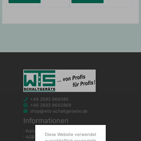
+49 2683 969380
+49 2683 9693869
shop@wts-schaltgeraete.de
Informationen
∙
Kontakt
Diese Website verwendet
∙
AGB
ausschließlich essenzielle