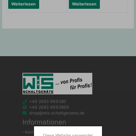
Weiterlesen
Weiterlesen
+49 2683 969380
+49 2683 9693869
shop@wts-schaltgeraete.de
Informationen
∙
Kontakt
Diese Website verwendet