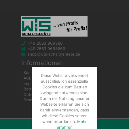
+49 2683 969380
+49 2683 9693869
shop@wts-schaltgeraete.de
Informationen
∙
Kontakt
Diese Website verwendet
∙
AGB
ausschließlich essenzielle
∙
Impressum
Cookies die zum Betrieb
∙
Batteriegesetzhinweise
zwingend notwendig sind.
∙
Datenschutzerklärung
Durch die Nutzung unserer
∙
Produkte
Webseite erklären Sie sich
damit einverstanden, dass
wir diese Cookies setzen
wenn erforderlich.
Mehr
erfahren