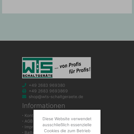
+49 2683 969380
+49 2683 9693869
shop@wts-schaltgeraete.de
Informationen
∙
Kontakt
Diese Website verwendet
∙
AGB
ausschließlich essenzielle
∙
Impressum
Cookies die zum Betrieb
∙
Batteriegesetzhinweise