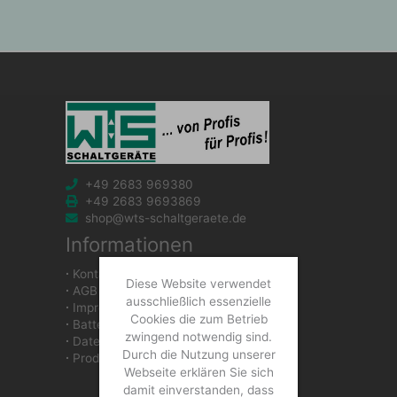
+49 2683 969380
+49 2683 9693869
shop@wts-schaltgeraete.de
Informationen
∙
Kontakt
Diese Website verwendet
∙
AGB
ausschließlich essenzielle
∙
Impressum
Cookies die zum Betrieb
∙
Batteriegesetzhinweise
zwingend notwendig sind.
∙
Datenschutzerklärung
Durch die Nutzung unserer
∙
Produkte
Webseite erklären Sie sich
damit einverstanden, dass