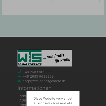
+49 2683 969380
+49 2683 9693869
shop@wts-schaltgeraete.de
Informationen
∙
Kontakt
Diese Website verwendet
∙
AGB
ausschließlich essenzielle
∙
Impressum