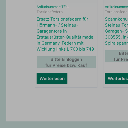
Artikelnummer: TF-L
Artikelnummer
Torsionsfedern
Torsionsfede
Ersatz Torsionsfedern für
Spannkonus
Hörmann- / Steinau-
Steinau Tor
Garagentore in
Garagen- S
Erstausrüster-Qualität made
308555, in
in Germany, Federn mit
Spiralspann
Wicklung links L 700 bis 749
Bitt
Bitte Einloggen
für Pr
für Preise bzw. Kauf
Weiterlesen
Weiterle