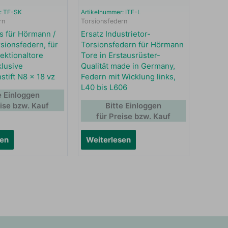
: TF-SK
Artikelnummer: ITF-L
rn
Torsionsfedern
 für Hörmann /
Ersatz Industrietor-
sionsfedern, für
Torsionsfedern für Hörmann
ektionaltore
Tore in Erstausrüster-
klusive
Qualität made in Germany,
stift N8 x 18 vz
Federn mit Wicklung links,
L40 bis L606
e Einloggen
eise bzw. Kauf
Bitte Einloggen
für Preise bzw. Kauf
sen
Weiterlesen