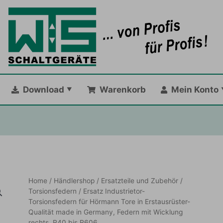
Download
Warenkorb
Mein Konto
Home
/
Händlershop
/
Ersatzteile und Zubehör
/
Torsionsfedern
/ Ersatz Industrietor-
Torsionsfedern für Hörmann Tore in Erstausrüster-
Qualität made in Germany, Federn mit Wicklung
rechts, R40 bis R606