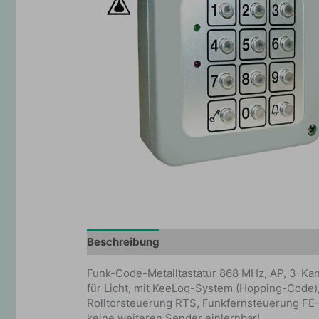
Beschreibung
Zusätzliche Information
Funk-Code-Metalltastatur 868 MHz, AP, 3-Kanal
für Licht, mit KeeLoq-System (Hopping-Code), 
Rolltorsteuerung RTS, Funkfernsteuerung F
keine weiteren Sender einlernbar!