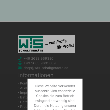
+49 2683 969380
+49 2683 9693869
shop@wts-schaltgeraete.de
Informationen
∙
Kontakt
Diese Website verwendet
∙
AGB
ausschließlich essenzielle
∙
Impressum
Cookies die zum Betrieb
∙
Batteriegesetzhinweise
zwingend notwendig sind.
∙
Datenschutzerklärung
Durch die Nutzung unserer
∙
Produkte