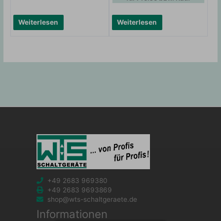
Weiterlesen
Weiterlesen
+49 2683 969380
+49 2683 9693869
shop@wts-schaltgeraete.de
Informationen