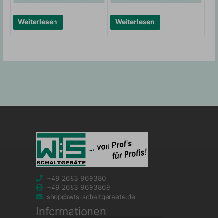
Weiterlesen
Weiterlesen
+49 2683 969380
+49 2683 9693869
shop@wts-schaltgeraete.de
Informationen