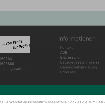
Informationen
∙
Kontakt
∙
AGB
∙
Impressum
969380
∙
Batteriegesetzhinweise
9693869
∙
Datenschutzerklärung
chaltgeraete.de
∙
Produkte
 WTS Schaltgeräte GmbH | Umsetzung und Realisierung: WTS 
te verwendet ausschließlich essenzielle Cookies die zum Betr