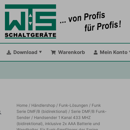
Download
Warenkorb
Mein Konto
Home
/
Händlershop
/
Funk-Lösungen
/
Funk
Serie DMF/B (bidirektional)
/
Serie DMF/B Funk-
Sender
/ Handsender 1 Kanal 433 MHZ
(bidirektional), inklusive 2x AAA Batterie und
Wandhalter, für Funk-Empfänger der Serien