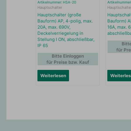
Artikelnummer: HSA-20
Artikelnumme
Hauptschalter
Hauptschalte
Hauptschalter (große
Hauptschalt
Bauform) AP, 4-polig, max.
Bauform) AP
20A, max. 690V,
16A, max. 
Deckelverriegelung in
abschließba
Stellung I ON, abschließbar,
Bitt
IP 65
für Pr
Bitte Einloggen
für Preise bzw. Kauf
Weiterlesen
Weiterle