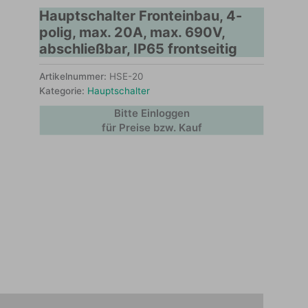
Hauptschalter Fronteinbau, 4-
polig, max. 20A, max. 690V,
abschließbar, IP65 frontseitig
Artikelnummer:
HSE-20
Kategorie:
Hauptschalter
Bitte Einloggen
für Preise bzw. Kauf