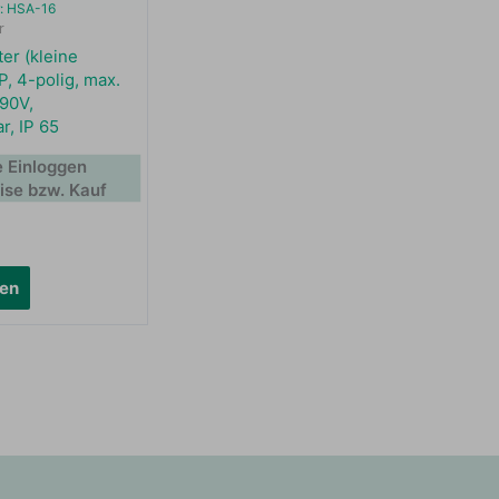
r: HSA-16
r
er (kleine
, 4-polig, max.
690V,
r, IP 65
e Einloggen
eise bzw. Kauf
sen