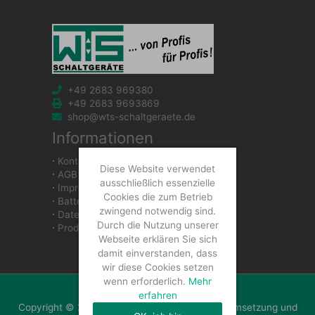
+49 2683 969380
+49 2683 9693869
shop@wts-schaltgeraete.de
Informationen
∙
Kontakt
Diese Website verwendet
∙
AGB
ausschließlich essenzielle
∙
Impressum
Cookies die zum Betrieb
∙
Batteriegesetzhinweise
zwingend notwendig sind.
∙
Datenschutzerklärung
Durch die Nutzung unserer
∙
Produkte
Webseite erklären Sie sich
damit einverstanden, dass
wir diese Cookies setzen
wenn erforderlich.
Mehr
erfahren
Copyright © 2026 WTS Schaltgeräte GmbH | Umsetzung und