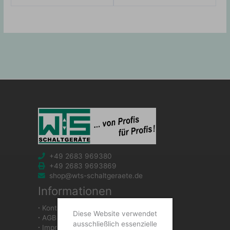
+49 2683 969380
+49 2683 9693869
shop@wts-schaltgeraete.de
Informationen
∙
Kontakt
Diese Website verwendet
∙
AGB
ausschließlich essenzielle
∙
Impressum