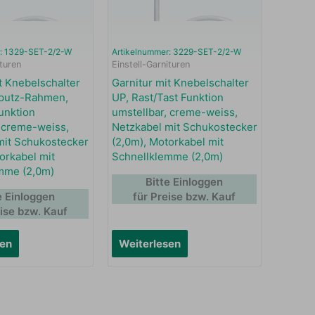
r: 1329-SET-2/2-W
Artikelnummer: 3229-SET-2/2-W
ituren
Einstell-Garnituren
t Knebelschalter
Garnitur mit Knebelschalter
fputz-Rahmen,
UP, Rast/Tast Funktion
unktion
umstellbar, creme-weiss,
, creme-weiss,
Netzkabel mit Schukostecker
mit Schukostecker
(2,0m), Motorkabel mit
orkabel mit
Schnellklemme (2,0m)
mme (2,0m)
Bitte Einloggen
e Einloggen
für Preise bzw. Kauf
eise bzw. Kauf
sen
Weiterlesen