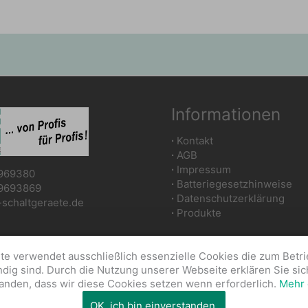
Informationen
∙
Kontakt
∙
AGB
∙
Impressum
969380
∙
Batteriegesetzhinweise
9693869
∙
Datenschutzerklärung
chaltgeraete.de
∙
Produkte
te verwendet ausschließlich essenzielle Cookies die zum Betr
dig sind. Durch die Nutzung unserer Webseite erklären Sie sic
anden, dass wir diese Cookies setzen wenn erforderlich.
Mehr 
 WTS Schaltgeräte GmbH | Umsetzung und Realisierung: WTS 
OK, ich bin einverstanden.