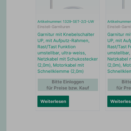
Artikelnummer: 1329-SET-2/2-UW
Artikelnumme
Einstell-Garnituren
Einstell-Garn
Garnitur mit Knebelschalter
Garnitur mi
UP, mit Aufputz-Rahmen,
UP, mit Au
Rast/Tast Funktion
Rast/Tast F
umstellbar, ultra-weiss,
umstellbar
Netzkabel mit Schukostecker
Netzkabel 
(2,0m), Motorkabel mit
(2,0m), Mot
Schnellklemme (2,0m)
Schnellkle
Bitte Einloggen
Bitt
für Preise bzw. Kauf
für Pr
Weiterlesen
Weiterle