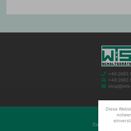
+49 2683 
+49 2683 
shop@wts-s
Diese Websi
notwen
einverst
Copyright © 2026