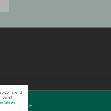
ieb zwingend
h damit
erfahren
Schaltgeräte GmbH