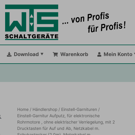
Download
Warenkorb
Mein Konto
Home
/
Händlershop
/
Einstell-Garnituren
/
Einstell-Garnitur Aufputz, für elektronische
Rohrmotore , ohne elektrischer Verriegelung, mit 2
Drucktasten für Auf und Ab, Netzkabel m.
Schukostecker (2,0m), Motorkabel m.