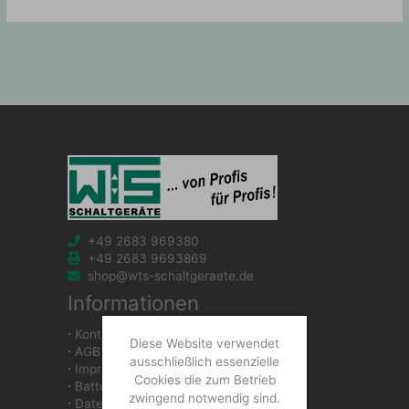
+49 2683 969380
+49 2683 9693869
shop@wts-schaltgeraete.de
Informationen
∙
Kontakt
Diese Website verwendet
∙
AGB
ausschließlich essenzielle
∙
Impressum
Cookies die zum Betrieb
∙
Batteriegesetzhinweise
zwingend notwendig sind.
∙
Datenschutzerklärung