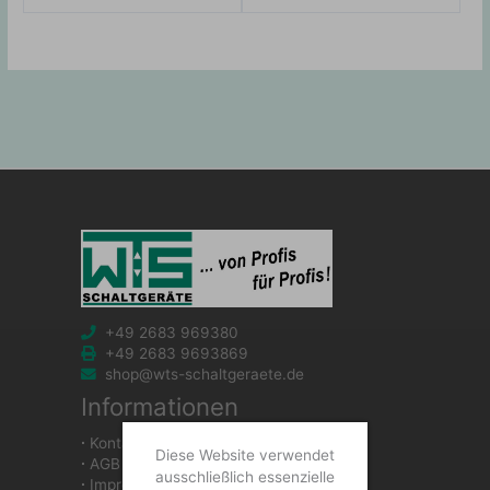
+49 2683 969380
+49 2683 9693869
shop@wts-schaltgeraete.de
Informationen
∙
Kontakt
Diese Website verwendet
∙
AGB
ausschließlich essenzielle
∙
Impressum