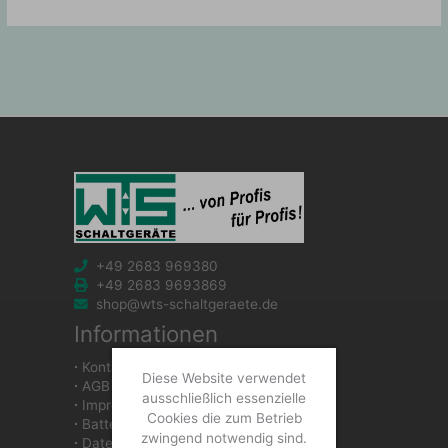
+49 2683 969380
+49 2683 9693869
shop@wts-schaltgeraete.de
Informationen
∙
Kontakt
Diese Website verwendet
∙
AGB
ausschließlich essenzielle
∙
Impressum
Cookies die zum Betrieb
∙
Batteriegesetzhinweise
zwingend notwendig sind.
∙
Datenschutzerklärung