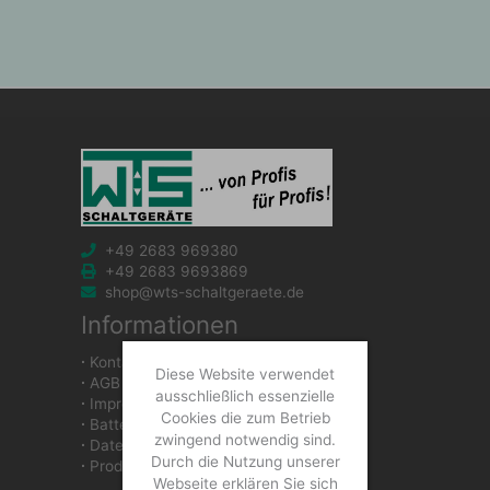
+49 2683 969380
+49 2683 9693869
shop@wts-schaltgeraete.de
Informationen
∙
Kontakt
Diese Website verwendet
∙
AGB
ausschließlich essenzielle
∙
Impressum
Cookies die zum Betrieb
∙
Batteriegesetzhinweise
zwingend notwendig sind.
∙
Datenschutzerklärung
Durch die Nutzung unserer
∙
Produkte
Webseite erklären Sie sich