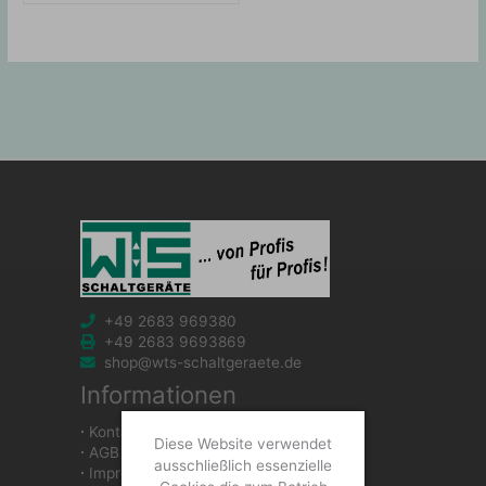
+49 2683 969380
+49 2683 9693869
shop@wts-schaltgeraete.de
Informationen
∙
Kontakt
Diese Website verwendet
∙
AGB
ausschließlich essenzielle
∙
Impressum