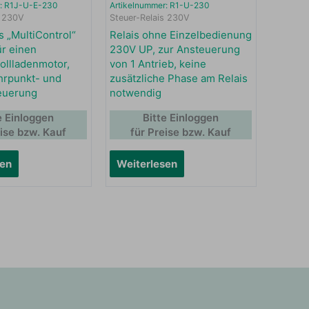
r: R1J-U-E-230
Artikelnummer: R1-U-230
s 230V
Steuer-Relais 230V
s „MultiControl“
Relais ohne Einzelbedienung
ür einen
230V UP, zur Ansteuerung
ollladenmotor,
von 1 Antrieb, keine
hrpunkt- und
zusätzliche Phase am Relais
euerung
notwendig
e Einloggen
Bitte Einloggen
eise bzw. Kauf
für Preise bzw. Kauf
sen
Weiterlesen