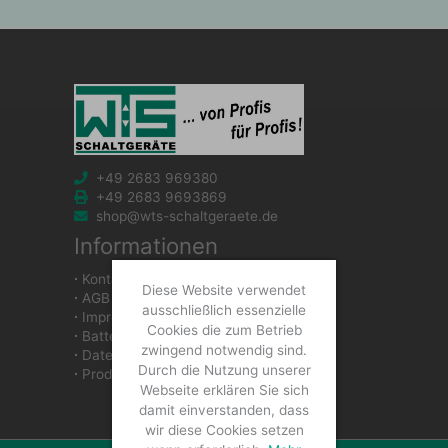
+49 2683 969380
+49 2683 9693869
shop@wts-schaltgeraete.de
Informationen
∙
Kontakt
Diese Website verwendet
∙
AGB
ausschließlich essenzielle
∙
Impressum
Cookies die zum Betrieb
∙
Batteriegesetzhinweise
zwingend notwendig sind.
∙
Datenschutzerklärung
Durch die Nutzung unserer
∙
Produkte
Webseite erklären Sie sich
damit einverstanden, dass
wir diese Cookies setzen