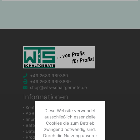
+49 2683 969380
+49 2683 9693869
shop@wts-schaltgeraete.de
Informationen
∙
Kontakt
Diese Website verwendet
∙
AGB
ausschließlich essenzielle
∙
Impressum
Cookies die zum Betrieb
∙
Batteriegesetzhinweise
zwingend notwendig sind.
∙
Datenschutzerklärung
Durch die Nutzung unserer
∙
Produkte