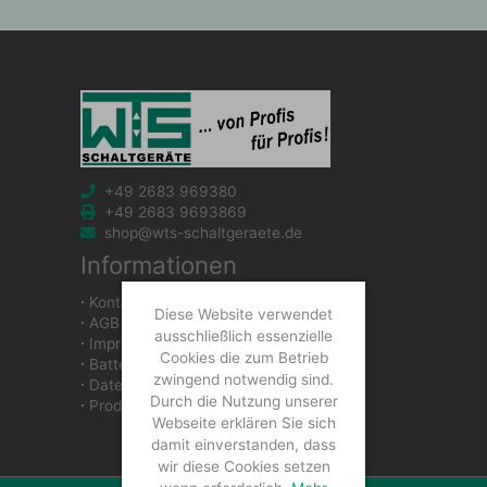
+49 2683 969380
+49 2683 9693869
shop@wts-schaltgeraete.de
Informationen
∙
Kontakt
Diese Website verwendet
∙
AGB
ausschließlich essenzielle
∙
Impressum
Cookies die zum Betrieb
∙
Batteriegesetzhinweise
zwingend notwendig sind.
∙
Datenschutzerklärung
Durch die Nutzung unserer
∙
Produkte
Webseite erklären Sie sich
damit einverstanden, dass
wir diese Cookies setzen