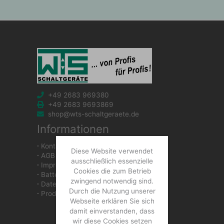
+49 2683 969380
+49 2683 9693869
shop@wts-schaltgeraete.de
Informationen
∙
Kontakt
Diese Website verwendet
∙
AGB
ausschließlich essenzielle
∙
Impressum
Cookies die zum Betrieb
∙
Batteriegesetzhinweise
zwingend notwendig sind.
∙
Datenschutzerklärung
Durch die Nutzung unserer
∙
Produkte
Webseite erklären Sie sich
damit einverstanden, dass
wir diese Cookies setzen