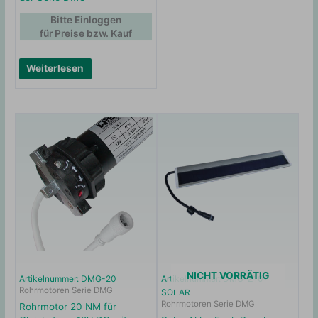
Bitte Einloggen
für Preise bzw. Kauf
Weiterlesen
NICHT VORRÄTIG
Artikelnummer: DMG-20
Artikelnummer: DMG-Z10-
Rohrmotoren Serie DMG
SOLAR
Rohrmotoren Serie DMG
Rohrmotor 20 NM für