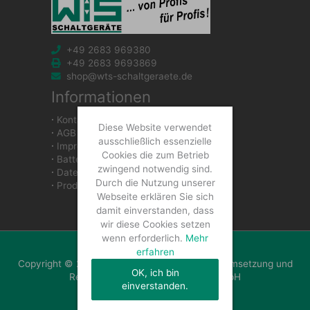
+49 2683 969380
+49 2683 9693869
shop@wts-schaltgeraete.de
Informationen
∙
Kontakt
Diese Website verwendet
∙
AGB
ausschließlich essenzielle
∙
Impressum
Cookies die zum Betrieb
∙
Batteriegesetzhinweise
zwingend notwendig sind.
∙
Datenschutzerklärung
Durch die Nutzung unserer
∙
Produkte
Webseite erklären Sie sich
damit einverstanden, dass
wir diese Cookies setzen
wenn erforderlich.
Mehr
erfahren
Copyright © 2026 WTS Schaltgeräte GmbH | Umsetzung und
OK, ich bin
Realisierung: WTS Schaltgeräte GmbH
einverstanden.