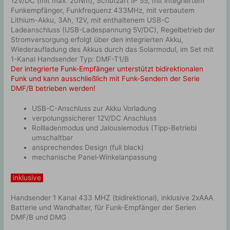
12V/DC (mit max. 20Nm), Schutzart IP 55, mit integriertem
Funkempfänger, Funkfrequenz 433MHz, mit verbautem
Lithium-Akku, 3Ah, 12V, mit enthaltenem USB-C
Ladeanschluss (USB-Ladespannung 5V/DC), Regelbetrieb der
Stromversorgung erfolgt über den integrierten Akku,
Wiederaufladung des Akkus durch das Solarmodul, im Set mit
1-Kanal Handsender Typ: DMF-T1/B
Der integrierte Funk-Empfänger unterstützt bidirektionalen
Funk und kann ausschließlich mit Funk-Sendern der Serie
DMF/B betrieben werden!
USB-C-Anschluss zur Akku Vorladung
verpolungssicherer 12V/DC Anschluss
Rollladenmodus und Jalousiemodus (Tipp-Betrieb)
umschaltbar
ansprechendes Design (full black)
mechanische Panel-Winkelanpassung
inklusive
Handsender 1 Kanal 433 MHZ (bidirektional), inklusive 2xAAA
Batterie und Wandhalter, für Funk-Empfänger der Serien
DMF/B und DMG