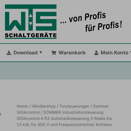
Download
Warenkorb
Mein Konto
Home
/
Händlershop
/
Torsteuerungen
/
Sommer
GIGAcontrol
/ SOMMER Industrietorsteuerung
GIGAcontrol A R3 Automatiksteuerung 3 Relais bis
1,5 kW, für 400 V und Frequenzumrichter Antriebe