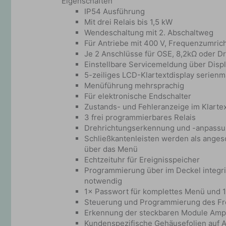
Eigenschaften
IP54 Ausführung
Mit drei Relais bis 1,5 kW
Wendeschaltung mit 2. Abschaltweg
Für Antriebe mit 400 V, Frequenzumri
Je 2 Anschlüsse für OSE, 8,2kΩ oder D
Einstellbare Servicemeldung über Displ
5-zeiliges LCD-Klartextdisplay serienm
Menüführung mehrsprachig
Für elektronische Endschalter
Zustands- und Fehleranzeige im Klartex
3 frei programmierbares Relais
Drehrichtungserkennung und -anpass
Schließkantenleisten werden als anges
über das Menü
Echtzeituhr für Ereignisspeicher
Programmierung über im Deckel integrie
notwendig
1× Passwort für komplettes Menü und 
Steuerung und Programmierung des Fr
Erkennung der steckbaren Module Ampe
Kundenspezifische Gehäusefolien auf 