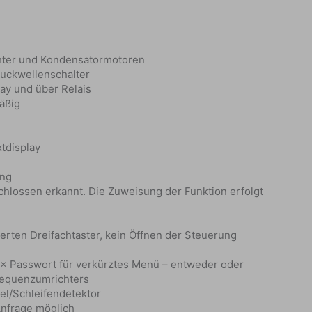
chter und Kondensatormotoren
ruckwellenschalter
ay und über Relais
äßig
tdisplay
ung
chlossen erkannt. Die Zuweisung der Funktion erfolgt
rten Dreifachtaster, kein Öffnen der Steuerung
1× Passwort für verkürztes Menü – entweder oder
equenzumrichters
l/Schleifendetektor
Anfrage möglich